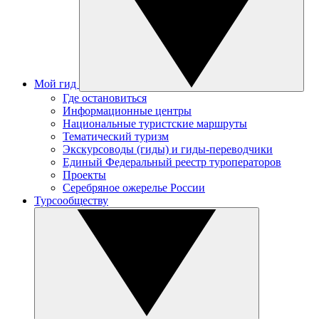
Мой гид
Где остановиться
Информационные центры
Национальные туристские маршруты
Тематический туризм
Экскурсоводы (гиды) и гиды-переводчики
Единый Федеральный реестр туроператоров
Проекты
Серебряное ожерелье России
Турсообществу