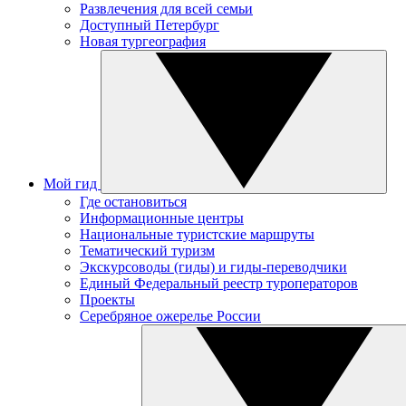
Развлечения для всей семьи
Доступный Петербург
Новая тургеография
Мой гид
Где остановиться
Информационные центры
Национальные туристские маршруты
Тематический туризм
Экскурсоводы (гиды) и гиды-переводчики
Единый Федеральный реестр туроператоров
Проекты
Серебряное ожерелье России