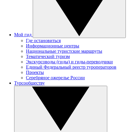
Мой гид
Где остановиться
Информационные центры
Национальные туристские маршруты
Тематический туризм
Экскурсоводы (гиды) и гиды-переводчики
Единый Федеральный реестр туроператоров
Проекты
Серебряное ожерелье России
Турсообществу