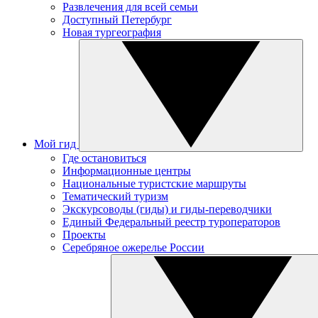
Развлечения для всей семьи
Доступный Петербург
Новая тургеография
Мой гид
Где остановиться
Информационные центры
Национальные туристские маршруты
Тематический туризм
Экскурсоводы (гиды) и гиды-переводчики
Единый Федеральный реестр туроператоров
Проекты
Серебряное ожерелье России