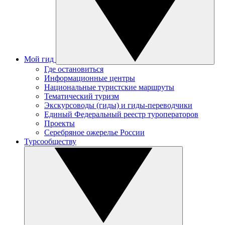
Мой гид
Где остановиться
Информационные центры
Национальные туристские маршруты
Тематический туризм
Экскурсоводы (гиды) и гиды-переводчики
Единый Федеральный реестр туроператоров
Проекты
Серебряное ожерелье России
Турсообществу