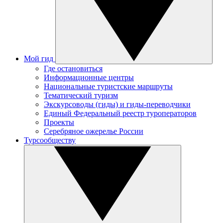
Мой гид
Где остановиться
Информационные центры
Национальные туристские маршруты
Тематический туризм
Экскурсоводы (гиды) и гиды-переводчики
Единый Федеральный реестр туроператоров
Проекты
Серебряное ожерелье России
Турсообществу