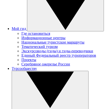
Мой гид
Где остановиться
Информационные центры
Национальные туристские маршруты
Тематический туризм
Экскурсоводы (гиды) и гиды-переводчики
Единый Федеральный реестр туроператоров
Проекты
Серебряное ожерелье России
Турсообществу