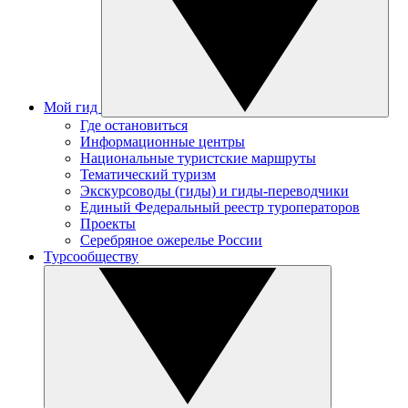
Мой гид
Где остановиться
Информационные центры
Национальные туристские маршруты
Тематический туризм
Экскурсоводы (гиды) и гиды-переводчики
Единый Федеральный реестр туроператоров
Проекты
Серебряное ожерелье России
Турсообществу