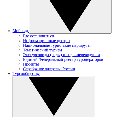
Мой гид
Где остановиться
Информационные центры
Национальные туристские маршруты
Тематический туризм
Экскурсоводы (гиды) и гиды-переводчики
Единый Федеральный реестр туроператоров
Проекты
Серебряное ожерелье России
Турсообществу