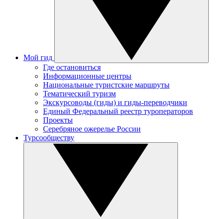
Мой гид
Где остановиться
Информационные центры
Национальные туристские маршруты
Тематический туризм
Экскурсоводы (гиды) и гиды-переводчики
Единый Федеральный реестр туроператоров
Проекты
Серебряное ожерелье России
Турсообществу