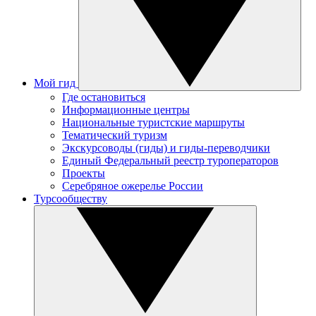
Мой гид
Где остановиться
Информационные центры
Национальные туристские маршруты
Тематический туризм
Экскурсоводы (гиды) и гиды-переводчики
Единый Федеральный реестр туроператоров
Проекты
Серебряное ожерелье России
Турсообществу