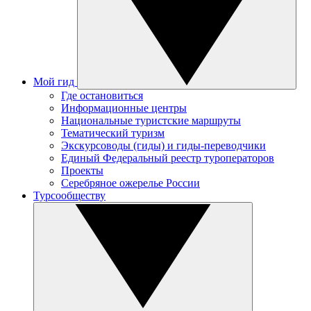
Мой гид
Где остановиться
Информационные центры
Национальные туристские маршруты
Тематический туризм
Экскурсоводы (гиды) и гиды-переводчики
Единый Федеральный реестр туроператоров
Проекты
Серебряное ожерелье России
Турсообществу