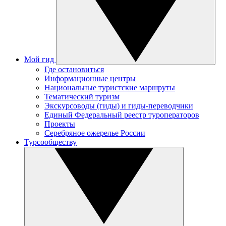
Мой гид
Где остановиться
Информационные центры
Национальные туристские маршруты
Тематический туризм
Экскурсоводы (гиды) и гиды-переводчики
Единый Федеральный реестр туроператоров
Проекты
Серебряное ожерелье России
Турсообществу