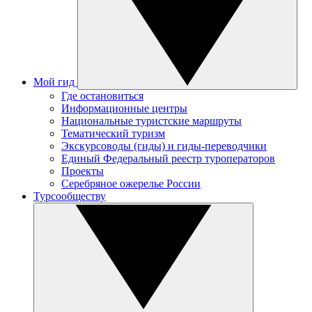
Мой гид
Где остановиться
Информационные центры
Национальные туристские маршруты
Тематический туризм
Экскурсоводы (гиды) и гиды-переводчики
Единый Федеральный реестр туроператоров
Проекты
Серебряное ожерелье России
Турсообществу