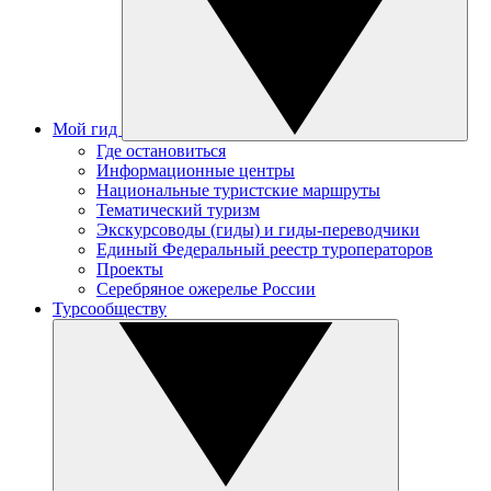
Мой гид
Где остановиться
Информационные центры
Национальные туристские маршруты
Тематический туризм
Экскурсоводы (гиды) и гиды-переводчики
Единый Федеральный реестр туроператоров
Проекты
Серебряное ожерелье России
Турсообществу