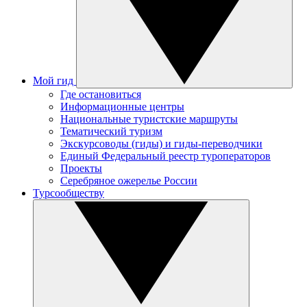
Мой гид
Где остановиться
Информационные центры
Национальные туристские маршруты
Тематический туризм
Экскурсоводы (гиды) и гиды-переводчики
Единый Федеральный реестр туроператоров
Проекты
Серебряное ожерелье России
Турсообществу