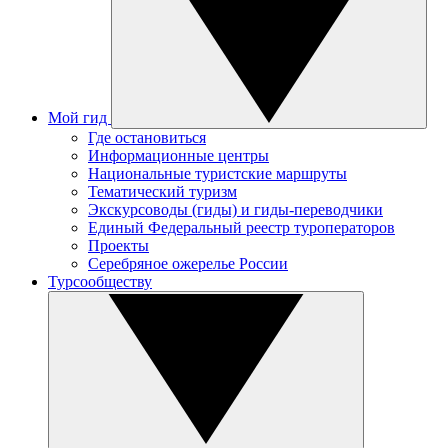
Мой гид
Где остановиться
Информационные центры
Национальные туристские маршруты
Тематический туризм
Экскурсоводы (гиды) и гиды-переводчики
Единый Федеральный реестр туроператоров
Проекты
Серебряное ожерелье России
Турсообществу