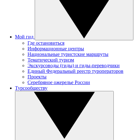
Мой гид
Где остановиться
Информационные центры
Национальные туристские маршруты
Тематический туризм
Экскурсоводы (гиды) и гиды-переводчики
Единый Федеральный реестр туроператоров
Проекты
Серебряное ожерелье России
Турсообществу