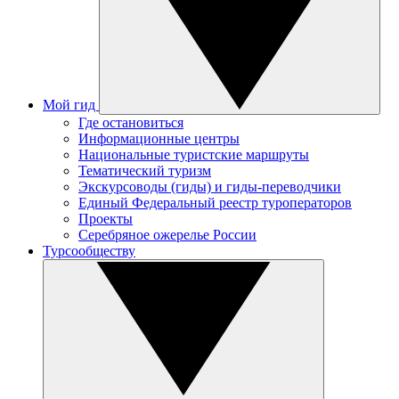
Мой гид
Где остановиться
Информационные центры
Национальные туристские маршруты
Тематический туризм
Экскурсоводы (гиды) и гиды-переводчики
Единый Федеральный реестр туроператоров
Проекты
Серебряное ожерелье России
Турсообществу