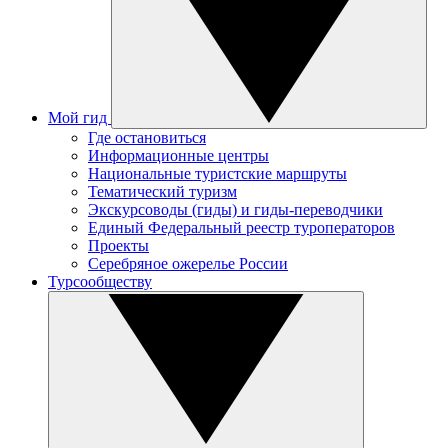
Мой гид
Где остановиться
Информационные центры
Национальные туристские маршруты
Тематический туризм
Экскурсоводы (гиды) и гиды-переводчики
Единый Федеральный реестр туроператоров
Проекты
Серебряное ожерелье России
Турсообществу