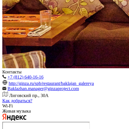
Контакты
+7 (812) 640-16-16
http://ginza.ru/spb/restaurant/baklajan_galereya
Baklazhan.manager@ginzaproject.com
Лиговский пр., 30А
Как добраться?
Wi-Fi
Живая музыка