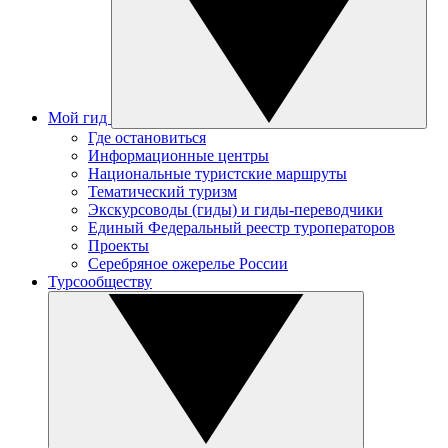
Мой гид
Где остановиться
Информационные центры
Национальные туристские маршруты
Тематический туризм
Экскурсоводы (гиды) и гиды-переводчики
Единый Федеральный реестр туроператоров
Проекты
Серебряное ожерелье России
Турсообществу