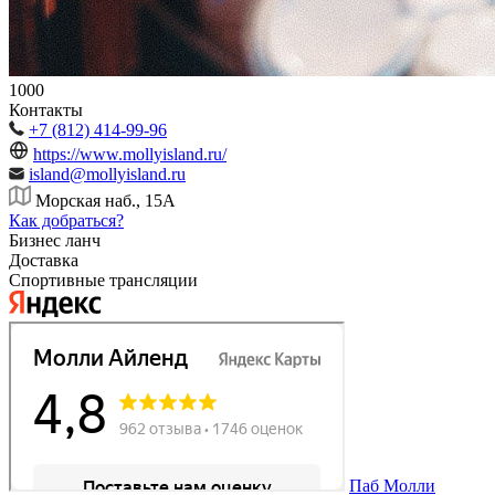
1000
Контакты
+7 (812) 414-99-96
https://www.mollyisland.ru/
island@mollyisland.ru
Морская наб., 15А
Как добраться?
Бизнес ланч
Доставка
Спортивные трансляции
Паб Молли