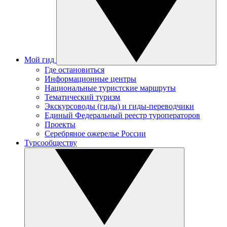
Мой гид
Где остановиться
Информационные центры
Национальные туристские маршруты
Тематический туризм
Экскурсоводы (гиды) и гиды-переводчики
Единый Федеральный реестр туроператоров
Проекты
Серебряное ожерелье России
Турсообществу