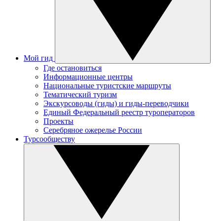
Мой гид
Где остановиться
Информационные центры
Национальные туристские маршруты
Тематический туризм
Экскурсоводы (гиды) и гиды-переводчики
Единый Федеральный реестр туроператоров
Проекты
Серебряное ожерелье России
Турсообществу