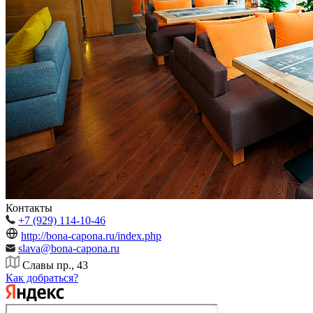
Контакты
+7 (929) 114-10-46
http://bona-capona.ru/index.php
slava@bona-capona.ru
Славы пр., 43
Как добраться?