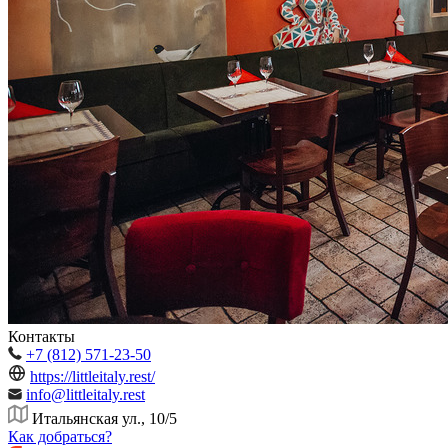
Контакты
+7 (812) 571-23-50
https://littleitaly.rest/
info@littleitaly.rest
Итальянская ул., 10/5
Как добраться?