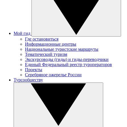
Мой гид
Где остановиться
Информационные центры
Национальные туристские маршруты
Тематический туризм
Экскурсоводы (гиды) и гиды-переводчики
Единый Федеральный реестр туроператоров
Проекты
Серебряное ожерелье России
Турсообществу