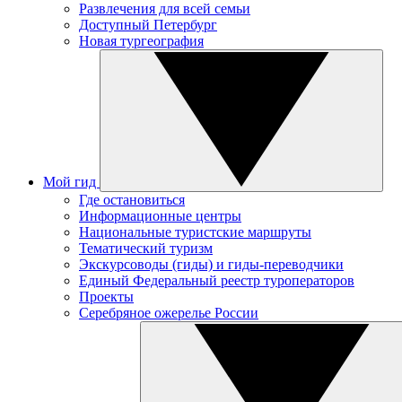
Развлечения для всей семьи
Доступный Петербург
Новая тургеография
Мой гид
Где остановиться
Информационные центры
Национальные туристские маршруты
Тематический туризм
Экскурсоводы (гиды) и гиды-переводчики
Единый Федеральный реестр туроператоров
Проекты
Серебряное ожерелье России