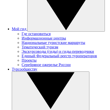
Мой гид
Где остановиться
Информационные центры
Национальные туристские маршруты
Тематический туризм
Экскурсоводы (гиды) и гиды-переводчики
Единый Федеральный реестр туроператоров
Проекты
Серебряное ожерелье России
Турсообществу