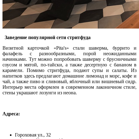
Заведение популярной сети стритфуда
Визитной карточкой «Pita's» стали шаверма, буррито и
фалафель с разнообразными, порой неожиданными
начинками. Тут можно попробовать шаверму с брусничными
соусом и мятой, по-тайски, а также десертную с бананом в
карамели. Помимо стритфуда, подают супы и салаты. Из
напитков здесь предлагают домашние лимонад и морс, кофе и
чай, а также пиво и сливовый, яблочный или вишневый сидр.
Интерьер места оформлен в современном лаконичном стиле,
стены украшают лозунги из неона.
Адреса:
Гороховая ул., 32