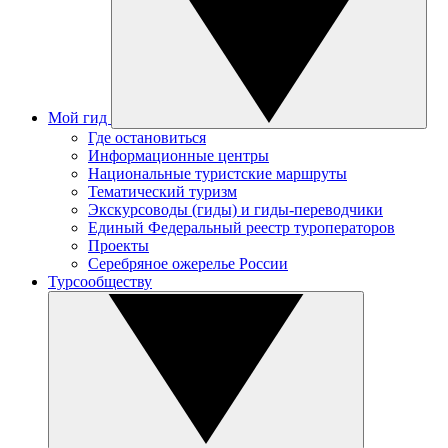
Мой гид
Где остановиться
Информационные центры
Национальные туристские маршруты
Тематический туризм
Экскурсоводы (гиды) и гиды-переводчики
Единый Федеральный реестр туроператоров
Проекты
Серебряное ожерелье России
Турсообществу