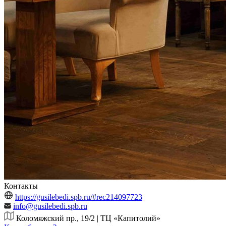
Контакты
https://gusilebedi.spb.ru/#rec214097723
info@gusilebedi.spb.ru
Коломяжский пр., 19/2 | ТЦ «Капитолий»