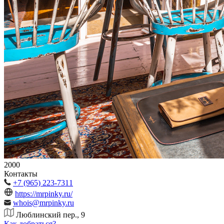
2000
Контакты
+7 (965) 223-7311
https://mrpinky.ru/
whois@mrpinky.ru
Люблинский пер., 9
Как добраться?