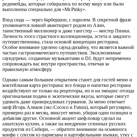
редимейды, которые собирались по всему миру или были
выполнены специально для «Mr.Pinky».
Вход сюда — через барбершоп, с паролем. В секретной фразе
упоминается ловкий авантюрист родом из Азии,
таинственный миллионер и даже гангстер — мистер Пинки.
Личность этого страстного коллекционера, эстета и заядлого
путешественника, стала основой концепции ресторана.
Особое внимание уделено саунд-дизайну, что является важной
частью гастрономического путешествия. Эксклюзивные
саундтреки, созданные музыкантами и DJ, будут непременно
сопровождать вас внутри пространства, отвечая за
правильную атмосферу.
Однако самым большим открытием станет для гостей меню и
коктейльная карта ресторана: все блюда и напитки ресторана
воздействуют не только на рецепторы, но и на эмоции: отсюда
оригинальная подача и экзотические вкусы, которые смогут
удивить даже привередливых гурманов. За меню отвечает
шеф Игорь Аликов (экс-Cococo и Futura), который регулярно,
примерно раз в месяц, миксует меню, убирая одни позиции и
добавляя другие. Основной акцент шеф-повар сделал на
азиатскую кухню, а также на внедрение сезонных русских
продуктов из Сибири, — обратите внимание на осьминога
конфи с соусом из пармезана и картофельными ньокки, утку с