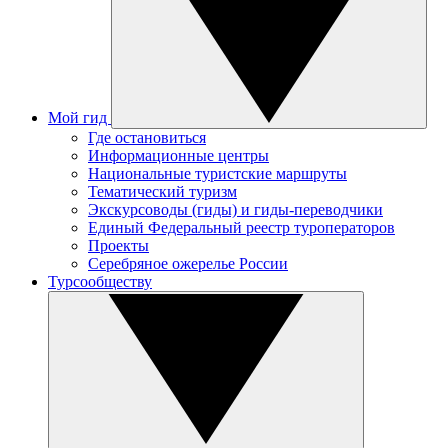
Мой гид
Где остановиться
Информационные центры
Национальные туристские маршруты
Тематический туризм
Экскурсоводы (гиды) и гиды-переводчики
Единый Федеральный реестр туроператоров
Проекты
Серебряное ожерелье России
Турсообществу