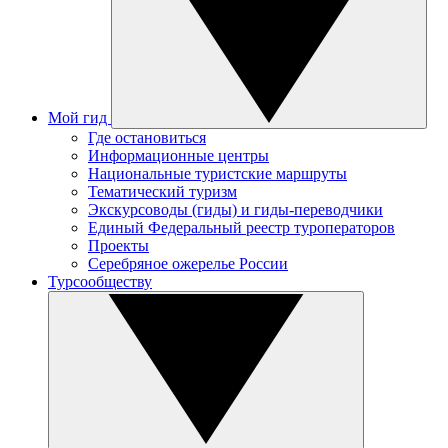
Мой гид
Где остановиться
Информационные центры
Национальные туристские маршруты
Тематический туризм
Экскурсоводы (гиды) и гиды-переводчики
Единый Федеральный реестр туроператоров
Проекты
Серебряное ожерелье России
Турсообществу