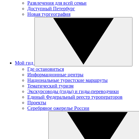
Развлечения для всей семьи
Доступный Петербург
Новая тургеография
Мой гид
Где остановиться
Информационные центры
Национальные туристские маршруты
Тематический туризм
Экскурсоводы (гиды) и гиды-переводчики
Единый Федеральный реестр туроператоров
Проекты
Серебряное ожерелье России