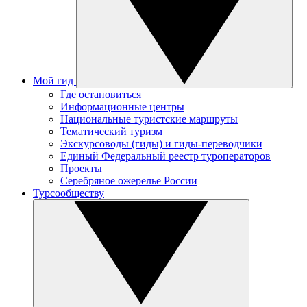
Мой гид
Где остановиться
Информационные центры
Национальные туристские маршруты
Тематический туризм
Экскурсоводы (гиды) и гиды-переводчики
Единый Федеральный реестр туроператоров
Проекты
Серебряное ожерелье России
Турсообществу