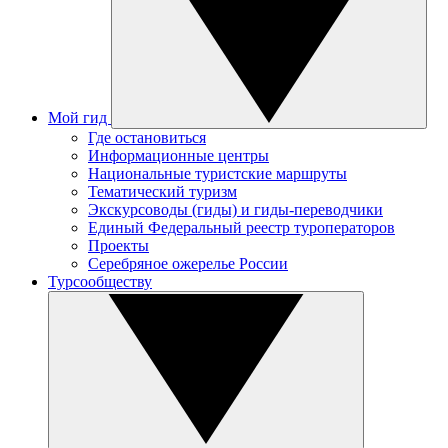
Мой гид
Где остановиться
Информационные центры
Национальные туристские маршруты
Тематический туризм
Экскурсоводы (гиды) и гиды-переводчики
Единый Федеральный реестр туроператоров
Проекты
Серебряное ожерелье России
Турсообществу