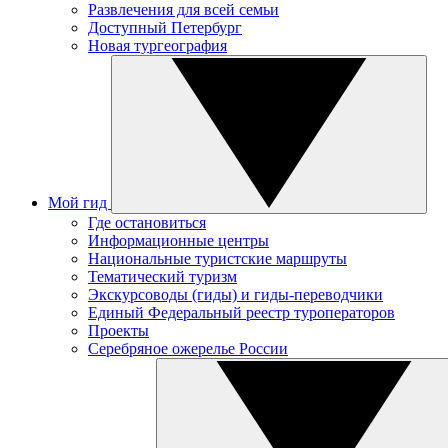
Развлечения для всей семьи
Доступный Петербург
Новая тургеография
Мой гид
Где остановиться
Информационные центры
Национальные туристские маршруты
Тематический туризм
Экскурсоводы (гиды) и гиды-переводчики
Единый Федеральный реестр туроператоров
Проекты
Серебряное ожерелье России