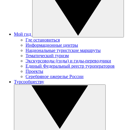
Мой гид
Где остановиться
Информационные центры
Национальные туристские маршруты
Тематический туризм
Экскурсоводы (гиды) и гиды-переводчики
Единый Федеральный реестр туроператоров
Проекты
Серебряное ожерелье России
Турсообществу