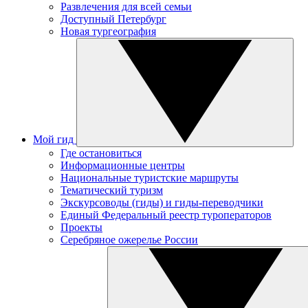
Развлечения для всей семьи
Доступный Петербург
Новая тургеография
Мой гид
Где остановиться
Информационные центры
Национальные туристские маршруты
Тематический туризм
Экскурсоводы (гиды) и гиды-переводчики
Единый Федеральный реестр туроператоров
Проекты
Серебряное ожерелье России