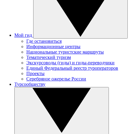
Мой гид
Где остановиться
Информационные центры
Национальные туристские маршруты
Тематический туризм
Экскурсоводы (гиды) и гиды-переводчики
Единый Федеральный реестр туроператоров
Проекты
Серебряное ожерелье России
Турсообществу