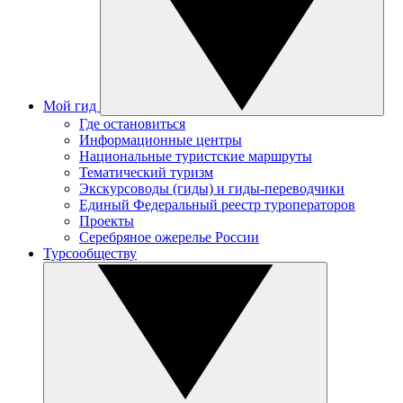
Мой гид
Где остановиться
Информационные центры
Национальные туристские маршруты
Тематический туризм
Экскурсоводы (гиды) и гиды-переводчики
Единый Федеральный реестр туроператоров
Проекты
Серебряное ожерелье России
Турсообществу