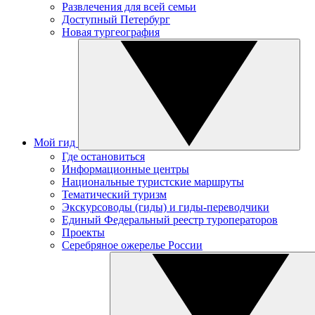
Развлечения для всей семьи
Доступный Петербург
Новая тургеография
Мой гид
Где остановиться
Информационные центры
Национальные туристские маршруты
Тематический туризм
Экскурсоводы (гиды) и гиды-переводчики
Единый Федеральный реестр туроператоров
Проекты
Серебряное ожерелье России