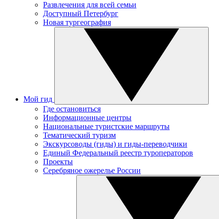
Развлечения для всей семьи
Доступный Петербург
Новая тургеография
Мой гид
Где остановиться
Информационные центры
Национальные туристские маршруты
Тематический туризм
Экскурсоводы (гиды) и гиды-переводчики
Единый Федеральный реестр туроператоров
Проекты
Серебряное ожерелье России