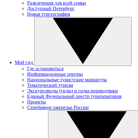
Развлечения для всей семьи
Доступный Петербург
Новая тургеография
Мой гид
Где остановиться
Информационные центры
Национальные туристские маршруты
Тематический туризм
Экскурсоводы (гиды) и гиды-переводчики
Единый Федеральный реестр туроператоров
Проекты
Серебряное ожерелье России