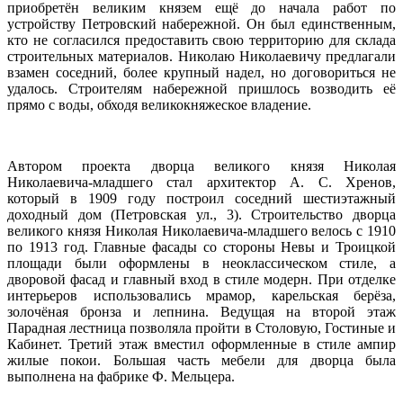
приобретён великим князем ещё до начала работ по
устройству Петровский набережной. Он был единственным,
кто не согласился предоставить свою территорию для склада
строительных материалов. Николаю Николаевичу предлагали
взамен соседний, более крупный надел, но договориться не
удалось. Строителям набережной пришлось возводить её
прямо с воды, обходя великокняжеское владение.
Автором проекта дворца великого князя Николая
Николаевича-младшего стал архитектор А. С. Хренов,
который в 1909 году построил соседний шестиэтажный
доходный дом (Петровская ул., 3). Строительство дворца
великого князя Николая Николаевича-младшего велось с 1910
по 1913 год. Главные фасады со стороны Невы и Троицкой
площади были оформлены в неоклассическом стиле, а
дворовой фасад и главный вход в стиле модерн. При отделке
интерьеров использовались мрамор, карельская берёза,
золочёная бронза и лепнина. Ведущая на второй этаж
Парадная лестница позволяла пройти в Столовую, Гостиные и
Кабинет. Третий этаж вместил оформленные в стиле ампир
жилые покои. Большая часть мебели для дворца была
выполнена на фабрике Ф. Мельцера.