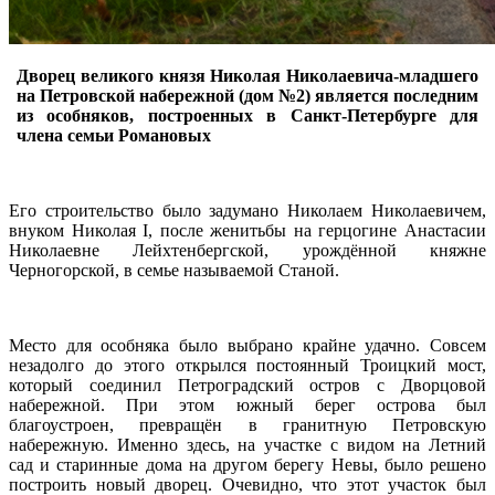
Дворец великого князя Николая Николаевича-младшего
на Петровской набережной (дом №2) является последним
из особняков, построенных в Санкт-Петербурге для
члена семьи Романовых
Его строительство было задумано Николаем Николаевичем,
внуком Николая I, после женитьбы на герцогине Анастасии
Николаевне Лейхтенбергской, урождённой княжне
Черногорской, в семье называемой Станой.
Место для особняка было выбрано крайне удачно. Совсем
незадолго до этого открылся постоянный Троицкий мост,
который соединил Петроградский остров с Дворцовой
набережной. При этом южный берег острова был
благоустроен, превращён в гранитную Петровскую
набережную. Именно здесь, на участке с видом на Летний
сад и старинные дома на другом берегу Невы, было решено
построить новый дворец. Очевидно, что этот участок был