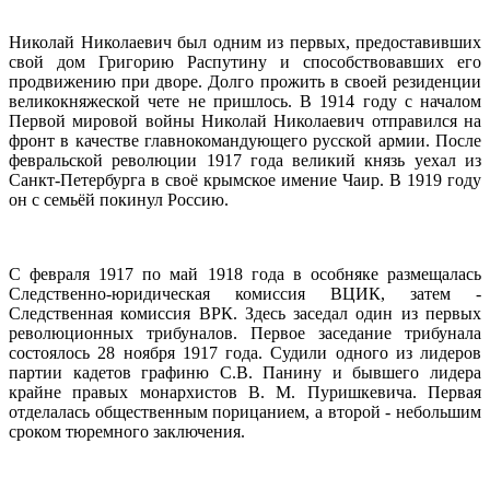
Николай Николаевич был одним из первых, предоставивших
свой дом Григорию Распутину и способствовавших его
продвижению при дворе. Долго прожить в своей резиденции
великокняжеской чете не пришлось. В 1914 году с началом
Первой мировой войны Николай Николаевич отправился на
фронт в качестве главнокомандующего русской армии. После
февральской революции 1917 года великий князь уехал из
Санкт-Петербурга в своё крымское имение Чаир. В 1919 году
он с семьёй покинул Россию.
С февраля 1917 по май 1918 года в особняке размещалась
Следственно-юридическая комиссия ВЦИК, затем -
Следственная комиссия ВРК. Здесь заседал один из первых
революционных трибуналов. Первое заседание трибунала
состоялось 28 ноября 1917 года. Судили одного из лидеров
партии кадетов графиню С.В. Панину и бывшего лидера
крайне правых монархистов В. М. Пуришкевича. Первая
отделалась общественным порицанием, а второй - небольшим
сроком тюремного заключения.