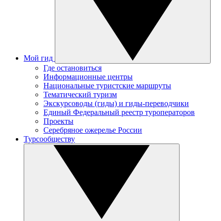
Мой гид
Где остановиться
Информационные центры
Национальные туристские маршруты
Тематический туризм
Экскурсоводы (гиды) и гиды-переводчики
Единый Федеральный реестр туроператоров
Проекты
Серебряное ожерелье России
Турсообществу