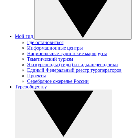
Мой гид
Где остановиться
Информационные центры
Национальные туристские маршруты
Тематический туризм
Экскурсоводы (гиды) и гиды-переводчики
Единый Федеральный реестр туроператоров
Проекты
Серебряное ожерелье России
Турсообществу