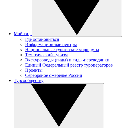
Мой гид
Где остановиться
Информационные центры
Национальные туристские маршруты
Тематический туризм
Экскурсоводы (гиды) и гиды-переводчики
Единый Федеральный реестр туроператоров
Проекты
Серебряное ожерелье России
Турсообществу