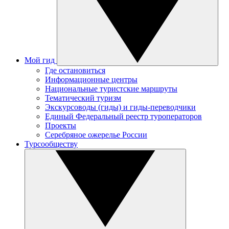
Мой гид
Где остановиться
Информационные центры
Национальные туристские маршруты
Тематический туризм
Экскурсоводы (гиды) и гиды-переводчики
Единый Федеральный реестр туроператоров
Проекты
Серебряное ожерелье России
Турсообществу