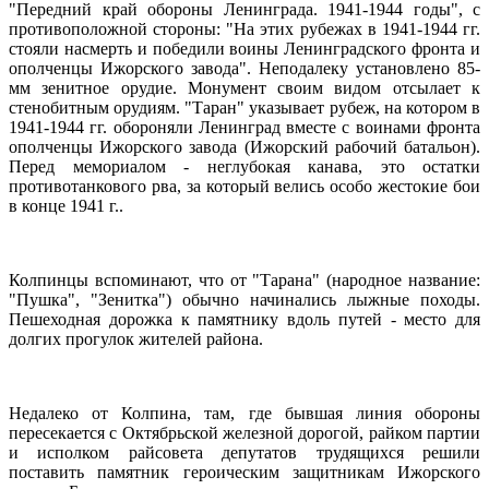
"Передний край обороны Ленинграда. 1941-1944 годы", с
противоположной стороны: "На этих рубежах в 1941-1944 гг.
стояли насмерть и победили воины Ленинградского фронта и
ополченцы Ижорского завода". Неподалеку установлено 85-
мм зенитное орудие. Монумент своим видом отсылает к
стенобитным орудиям. "Таран" указывает рубеж, на котором в
1941-1944 гг. обороняли Ленинград вместе с воинами фронта
ополченцы Ижорского завода (Ижорский рабочий батальон).
Перед мемориалом - неглубокая канава, это остатки
противотанкового рва, за который велись особо жестокие бои
в конце 1941 г..
Колпинцы вспоминают, что от "Тарана" (народное название:
"Пушка", "Зенитка") обычно начинались лыжные походы.
Пешеходная дорожка к памятнику вдоль путей - место для
долгих прогулок жителей района.
Недалеко от Колпина, там, где бывшая линия обороны
пересекается с Октябрьской железной дорогой, райком партии
и исполком райсовета депутатов трудящихся решили
поставить памятник героическим защитникам Ижорского