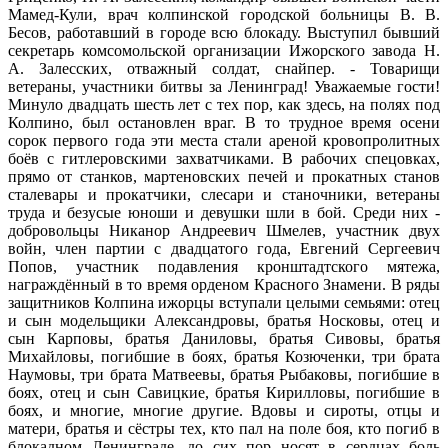
Мамед-Кули, врач колпинской городской больницы В. В.
Бесов, работавший в городе всю блокаду. Выступил бывший
секретарь комсомольской организации Ижорского завода Н.
А. Залесских, отважный солдат, снайпер. - Товарищи
ветераны, участники битвы за Ленинград! Уважаемые гости!
Минуло двадцать шесть лет с тех пор, как здесь, на полях под
Колпино, был остановлен враг. В то трудное время осени
сорок первого года эти места стали ареной кровопролитных
боёв с гитлеровскими захватчиками. В рабочих спецовках,
прямо от станков, мартеновских печей и прокатных станов
сталевары и прокатчики, слесари и станочники, ветераны
труда и безусые юноши и девушки шли в бой. Среди них -
добровольцы Никанор Андреевич Шмелев, участник двух
войн, член партии с двадцатого года, Евгений Сергеевич
Попов, участник подавления кронштадтского мятежа,
награждённый в то время орденом Красного Знамени. В ряды
защитников Колпина ижорцы вступали целыми семьями: отец
и сын модельщики Александровы, братья Носковы, отец и
сын Карповы, братья Даниловы, братья Сивовы, братья
Михайловы, погибшие в боях, братья Козюченки, три брата
Наумовы, три брата Матвеевы, братья Рыбаковы, погибшие в
боях, отец и сын Савицкие, братья Кирилловы, погибшие в
боях, и многие, многие другие. Вдовы и сироты, отцы и
матери, братья и сёстры тех, кто пал на поле боя, кто погиб в
блокадном Ленинграде, до сих пор носят в сердцах боль