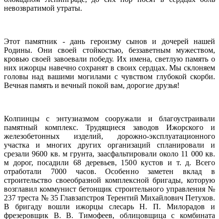
невозвратимой утраты.
Этот памятник - дань героизму сынов и дочерей нашей
Родины. Они своей стойкостью, беззаветным мужеством,
кровью своей завоевали победу. Их имена, светлую память о
них ижорцы навечно сохранят в своих сердцах. Мы склоняем
головы над вашими могилами с чувством глубокой скорби.
Вечная память и вечный покой вам, дорогие друзья!
Колпинцы с энтузиазмом сооружали и благоустраивали
памятный комплекс. Трудящиеся заводов Ижорского и
железобетонных изделий, дорожно-эксплуатационного
участка и многих других организаций спланировали и
срезали 9600 кв. м грунта, заасфальтировали около 11 000 кв.
м дорог, посадили 68 деревьев, 1500 кустов и т. д. Всего
отработали 7000 часов. Особенно заметен вклад в
строительство своеобразной комплексной бригады, которую
возглавил коммунист бетонщик строительного управления №
237 треста № 35 Главзапстроя Терентий Михайлович Петухов.
В бригаду вошли ижорцы слесарь Н. П. Милорадов и
фрезеровщик В. В. Тимофеев, облицовщица с комбината