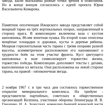
завода. Были высказаны разные точки зрения и пожелания.
Но в конце концов согласились с идеей проекта Юрия
Васильевича Комарова.
Памятник ополченцам Ижорского завода представляет собой
мощный таран на трёх вертикальных опорах, направленный в
сторону врага. В композицию включены ваза с кустом
шиповника, 86-мм зенитная пушка. На второй план отнесены
мощёные площадки и дорожки, кусты и деревья рябины.
Мощная горизонтальная часть тарана с тремя опорами разной
высоты, асимметричное расположение его напоминают о
трудности боёв на этом участке фронта. Куст цветущего
шиповника в вазе символизирует торжество жизни,
торжество победы. Композицию дополняют тексты с датами,
выполненные из металла. Они расположены на левой стороне
тарана, на правой - пятиконечная звезда.
2 ноября 1967 г. в три часа дня состоялось торжественное
открытие мемориального комплекса. На трибуне -
представители партийных, советских и общественных
организаций Колпина, участники обороны Ленинграда И. В.
Гриценко, Н. А. Залесских, командир бывшей воинской части