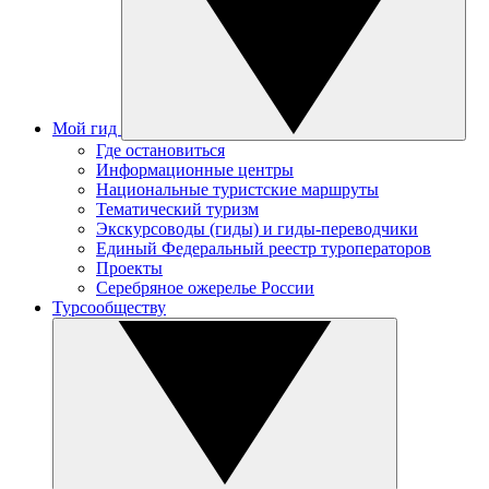
Мой гид
Где остановиться
Информационные центры
Национальные туристские маршруты
Тематический туризм
Экскурсоводы (гиды) и гиды-переводчики
Единый Федеральный реестр туроператоров
Проекты
Серебряное ожерелье России
Турсообществу