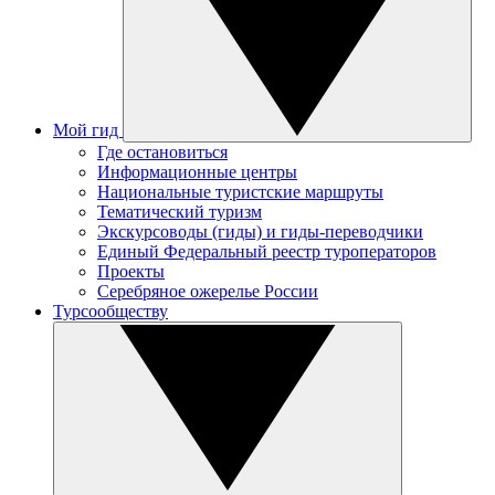
Мой гид
Где остановиться
Информационные центры
Национальные туристские маршруты
Тематический туризм
Экскурсоводы (гиды) и гиды-переводчики
Единый Федеральный реестр туроператоров
Проекты
Серебряное ожерелье России
Турсообществу