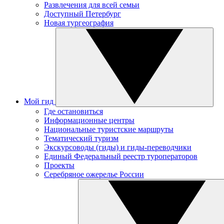
Развлечения для всей семьи
Доступный Петербург
Новая тургеография
Мой гид
Где остановиться
Информационные центры
Национальные туристские маршруты
Тематический туризм
Экскурсоводы (гиды) и гиды-переводчики
Единый Федеральный реестр туроператоров
Проекты
Серебряное ожерелье России