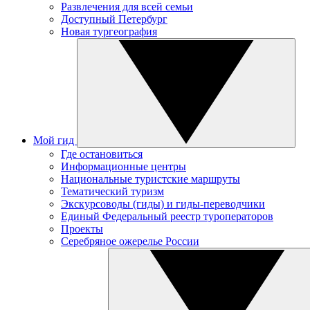
Развлечения для всей семьи
Доступный Петербург
Новая тургеография
Мой гид
Где остановиться
Информационные центры
Национальные туристские маршруты
Тематический туризм
Экскурсоводы (гиды) и гиды-переводчики
Единый Федеральный реестр туроператоров
Проекты
Серебряное ожерелье России