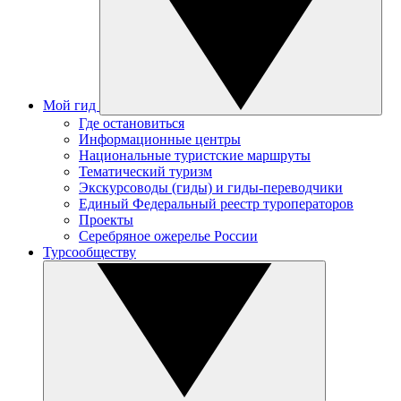
Мой гид
Где остановиться
Информационные центры
Национальные туристские маршруты
Тематический туризм
Экскурсоводы (гиды) и гиды-переводчики
Единый Федеральный реестр туроператоров
Проекты
Серебряное ожерелье России
Турсообществу