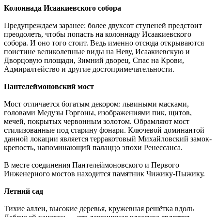
Колоннада Исаакиевского собора
Предупреждаем заранее: более двухсот ступеней предстоит
преодолеть, чтобы попасть на колоннаду Исаакиевского
собора. И оно того стоит. Ведь именно отсюда открываются
поистине великолепные виды на Неву, Исаакиевскую и
Дворцовую площади, Зимний дворец, Спас на Крови,
Адмиралтейство и другие достопримечательности.
Пантелеймоновский мост
Мост отличается богатым декором: львиными масками,
головами Медузы Горгоны, изображениями пик, щитов,
мечей, покрытых червонным золотом. Обрамляют мост
стилизованные под старину фонари. Ключевой доминантой
данной локации является терракотовый Михайловский замок-
крепость, напоминающий палаццо эпохи Ренессанса.
В месте соединения Пантелеймоновского и Первого
Инженерного мостов находится памятник Чижику-Пыжику.
Летний сад
Тихие аллеи, высокие деревья, кружевная решётка вдоль