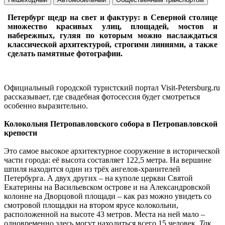
Петербург щедр на свет и фактуру: в Северной столице
множество красивых улиц, площадей, мостов и
набережных, гуляя по которым можно наслаждаться
классической архитектурой, строгими линиями, а также
сделать памятные фотографии.
Официальный городской туристский портал Visit-Petersburg.ru
рассказывает, где свадебная фотосессия будет смотреться
особенно выразительно.
Колокольня Петропавловского собора в Петропавловской
крепости
Это самое высокое архитектурное сооружение в исторической
части города: её высота составляет 122,5 метра. На вершине
шпиля находится один из трёх ангелов-хранителей
Петербурга. А двух других – на куполе церкви Святой
Екатерины на Васильевском острове и на Александровской
колонне на Дворцовой площади – как раз можно увидеть со
смотровой площадки на втором ярусе колокольни,
расположенной на высоте 43 метров. Места на ней мало –
одновременно здесь могут находиться всего 15 человек.
Так