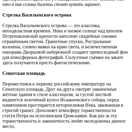
что в пик сезона билеты стоит купить заранее.
Стрелка Васильевского острова
Стрелка Васильевского острова — это классика,
неподвластная времени. Нева и низкое солнце над шпилем
Петропавловской крепости наполнят свадебные снимки
отражённым светом. Гранитные спуски, Ростральные
колонны, словно маяки на краю света, и величественная
панорама Дворцовой набережной создают превосходный фон
для атмосферных фотографий. Силуэтные съёмки на закате
здесь получаются просто фантастическими.
Сенатская площадь
Переместимся к первому российскому императору на
Сенатскую площадь. Друг на друга смотрят лаконичные
жёлтые здания в стиле классицизм, за густой листвой
виднеется золочёный купол Исаакиевского собора, перед
памятником простирается неторопливая Нева, закованная в
строгий гранит. Дополняет атмосферу торжественности
статуя Петра на исполинском Гром-камне. Как раз за эту
торжественность и лаконичность любят молодожены данное
место.